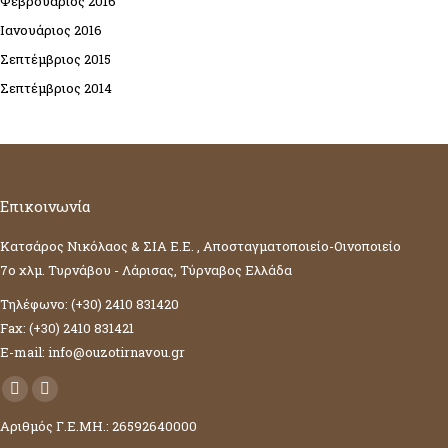
Φεβρουάριος 2016
Ιανουάριος 2016
Σεπτέμβριος 2015
Σεπτέμβριος 2014
Επικοινωνία
Κατσάρος Νικόλαος & ΣΙΑ Ε.Ε. , Αποσταγματοποιείο-Οινοποιείο
7ο χλμ. Τυρνάβου - Λάρισας, Τύρναβος Ελλάδα
Τηλέφωνο: (+30) 2410 831420
Fax: (+30) 2410 831421
E-mail: info@ouzotirnavou.gr
Facebook
YouTube
Αριθμός Γ.Ε.ΜΗ.: 26592640000
page
page