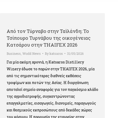
Από τον Τύρναβο στην Ταϊλάνδη: Το
Τσίπουρο Τυρνάβου της οικογένειας
Κατσάρου στην THAIFEX 2026
Business
,
World News
By
katsaros
31/05/2026
Για μία ακόμη χρονιά, η Katsaros Distillery
Winery έδωσε το παρών στην THAIFEX 2026, μία
από τις σημαντικότερες διεθνείς εκθέσεις
τροφίμων και ποτών της Ασίας. Η διοργάνωση
αποτελεί σημείο αναφοράς για τον παγκόσμιο κλάδο
της αγροδιατροφής, συγκεντρώνοντας
επαγγελματίες, εισαγωγείς, διανομείς, παραγωγούς
και θεσμικούς εκπροσώπους από δεκάδες χώρες
του κόσμου. Η παρουσία της εταιρείας στην