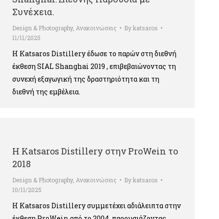
Συνέχεια.
Design & Photography
,
Ανακοινώσεις
By
katsaros
11/11/2025
Η Katsaros Distillery έδωσε το παρών στη διεθνή
έκθεση SIAL Shanghai 2019 , επιβεβαιώνοντας τη
συνεχή εξαγωγική της δραστηριότητα και τη
διεθνή της εμβέλεια.
Η Katsaros Distillery στην ProWein το
2018
Design & Photography
,
Ανακοινώσεις
By
katsaros
10/11/2025
Η Katsaros Distillery συμμετέχει αδιάλειπτα στην
έκθεση ProWein από το 2004, παρουσιάζοντας