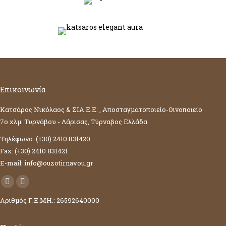
Επικοινωνία
Κατσάρος Νικόλαος & ΣΙΑ Ε.Ε. , Αποσταγματοποιείο-Οινοποιείο
7ο χλμ. Τυρνάβου - Λάρισας, Τύρναβος Ελλάδα
Τηλέφωνο: (+30) 2410 831420
Fax: (+30) 2410 831421
E-mail: info@ouzotirnavou.gr
Facebook
YouTube
Αριθμός Γ.Ε.ΜΗ.: 26592640000
page
page
opens
opens