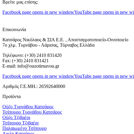
Βρείτε μας επίσης:
Facebook page opens in new window
YouTube page opens in new w
Επικοινωνία
Κατσάρος Νικόλαος & ΣΙΑ Ε.Ε. , Αποσταγματοποιείο-Οινοποιείο
7ο χλμ. Τυρνάβου - Λάρισας, Τύρναβος Ελλάδα
Τηλέφωνο: (+30) 2410 831420
Fax: (+30) 2410 831421
E-mail: info@ouzotirnavou.gr
Facebook page opens in new window
YouTube page opens in new w
Αριθμός Γ.Ε.ΜΗ.: 26592640000
Προϊόντα
Ούζο Τυρνάβου Κατσάρος
Τσίπουρο Τυρνάβου Κατσάρος
Ούζο Τζιβαέρι
Τσίπουρο Τζιβαέρι
Παλαιωμένο Τσίπουρο
Λικέρ Κατσάρος