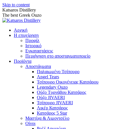
Skip to content
Katsaros Distillery
The best Greek Ouzo
Αρχική
Η επιχείρηση
Προφίλ
Ιστορικό
Εγκαταστάσεις
Περιήγηση στο αποσταγματοποιείο
Προϊόντα
Αποστάγματα
Παλαιωμένο Τσίπουρο
Angel Tears
Τσίπουρο Οικογένειας Κατσάρου
Legendary Ouzo
Ούζο Τυρνάβου Κατσάρος
Ούζο JIVAERI
Τσίπουρο JIVAERI
Λικέρ Κατσάρος
Κατσάρος 5 Star
Μαστίχα & Λιμοντσέλο
Οίνοι
Ροζέ Λημνιώνα