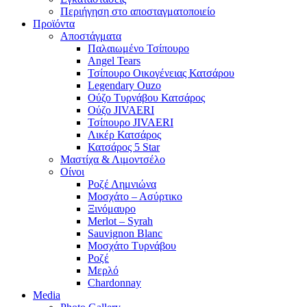
Περιήγηση στο αποσταγματοποιείο
Προϊόντα
Αποστάγματα
Παλαιωμένο Τσίπουρο
Angel Tears
Τσίπουρο Οικογένειας Κατσάρου
Legendary Ouzo
Ούζο Τυρνάβου Κατσάρος
Ούζο JIVAERI
Τσίπουρο JIVAERI
Λικέρ Κατσάρος
Κατσάρος 5 Star
Μαστίχα & Λιμοντσέλο
Οίνοι
Ροζέ Λημνιώνα
Μοσχάτο – Ασύρτικο
Ξινόμαυρο
Merlot – Syrah
Sauvignon Blanc
Μοσχάτο Τυρνάβου
Ροζέ
Μερλό
Chardonnay
Media