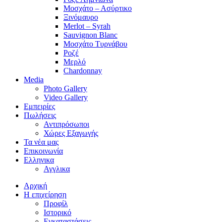
Μοσχάτο – Ασύρτικο
Ξινόμαυρο
Merlot – Syrah
Sauvignon Blanc
Μοσχάτο Τυρνάβου
Ροζέ
Μερλό
Chardonnay
Media
Photo Gallery
Video Gallery
Εμπειρίες
Πωλήσεις
Αντιπρόσωποι
Χώρες Εξαγωγής
Τα νέα μας
Επικοινωνία
Ελληνικα
Αγγλικα
Αρχική
Η επιχείρηση
Προφίλ
Ιστορικό
Εγκαταστάσεις