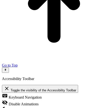
Go to Top
Accessibility Toolbar
close
Toggle the visibility of the Accessibility Toolbar
keyboard
Keyboard Navigation
visibility_off
Disable Animations