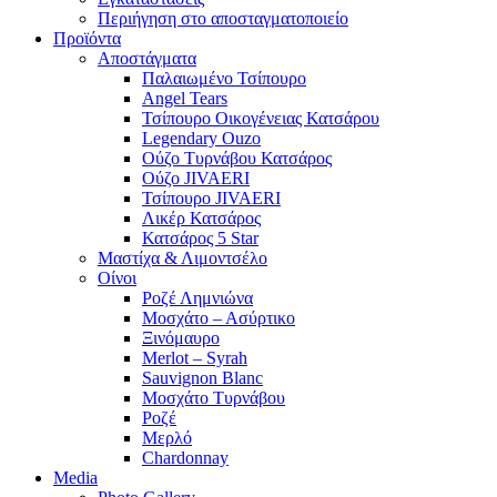
Περιήγηση στο αποσταγματοποιείο
Προϊόντα
Αποστάγματα
Παλαιωμένο Τσίπουρο
Angel Tears
Τσίπουρο Οικογένειας Κατσάρου
Legendary Ouzo
Ούζο Τυρνάβου Κατσάρος
Ούζο JIVAERI
Τσίπουρο JIVAERI
Λικέρ Κατσάρος
Κατσάρος 5 Star
Μαστίχα & Λιμοντσέλο
Οίνοι
Ροζέ Λημνιώνα
Μοσχάτο – Ασύρτικο
Ξινόμαυρο
Merlot – Syrah
Sauvignon Blanc
Μοσχάτο Τυρνάβου
Ροζέ
Μερλό
Chardonnay
Media