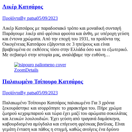
Λικέρ Κατσάρος
Προϊόντα
By
patsa
05/09/2023
Λικέρ Κατσάρος με παραδοσιακό τρόπο και μοναδική συνταγή
Παράγουμε λικέρ από φρέσκα φρούτα και άνθη, με υπέροχη γεύση
και έντονα χρώματα. Από την εποχή του 1931, τα προϊόντα της
Οικογένειας Κατσάρου εξάγονται σε 3 ηπείρους και είναι
βραβευμένα σε εκθέσεις τόσο στην Ελλάδα όσο και το εξωτερικό.
Με σεβασμό στην ιστορία μας, αναλάβαμε την ευθύνη…
Zoom
Details
Παλαιωμένο Τσίπουρο Κατσάρος
Προϊόντα
By
patsa
05/09/2023
Παλαιωμένο Τσίπουρο Κατσάρος παλαιωμένο Για 3 χρόνια
ξεκουράστηκε και ισορρόπησε το χαρακτήρα του. Πήρε χρώμα
ζωηρού κεχριμπαριού και τώρα έχει μαζί του αρώματα σοκολάτας
και λευκών λουλουδιών. Έχει γεύση από τραγανά δαμάσκηνα,
καβουρδισμένα αμύγδαλα και επίγευση φρέσκιας βανίλιας. Είναι
γεμάτη ένταση και πάθος η στιγμή, καθώς ανοίγεις ένα δρύινο