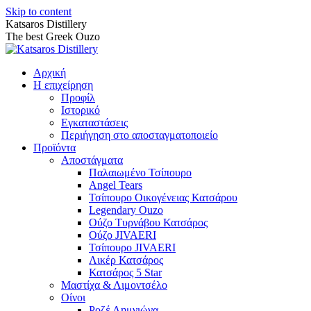
Skip to content
Katsaros Distillery
The best Greek Ouzo
Αρχική
Η επιχείρηση
Προφίλ
Ιστορικό
Εγκαταστάσεις
Περιήγηση στο αποσταγματοποιείο
Προϊόντα
Αποστάγματα
Παλαιωμένο Τσίπουρο
Angel Tears
Τσίπουρο Οικογένειας Κατσάρου
Legendary Ouzo
Ούζο Τυρνάβου Κατσάρος
Ούζο JIVAERI
Τσίπουρο JIVAERI
Λικέρ Κατσάρος
Κατσάρος 5 Star
Μαστίχα & Λιμοντσέλο
Οίνοι
Ροζέ Λημνιώνα