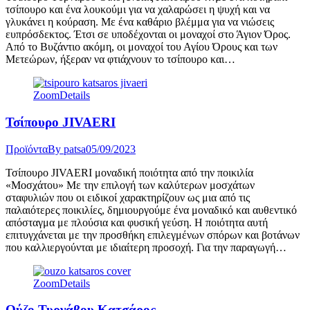
τσίπουρο και ένα λουκούμι για να χαλαρώσει η ψυχή και να
γλυκάνει η κούραση. Με ένα καθάριο βλέμμα για να νιώσεις
ευπρόσδεκτος. Έτσι σε υποδέχονται οι μοναχοί στο Άγιον Όρος.
Από το Βυζάντιο ακόμη, οι μοναχοί του Αγίου Όρους και των
Μετεώρων, ήξεραν να φτιάχνουν το τσίπουρο και…
Zoom
Details
Τσίπουρο JIVAERI
Προϊόντα
By
patsa
05/09/2023
Τσίπουρο JIVAERI μοναδική ποιότητα από την ποικιλία
«Μοσχάτου» Με την επιλογή των καλύτερων μοσχάτων
σταφυλιών που οι ειδικοί χαρακτηρίζουν ως μια από τις
παλαιότερες ποικιλίες, δημιουργούμε ένα μοναδικό και αυθεντικό
απόσταγμα με πλούσια και φυσική γεύση. Η ποιότητα αυτή
επιτυγχάνεται με την προσθήκη επιλεγμένων σπόρων και βοτάνων
που καλλιεργούνται με ιδιαίτερη προσοχή. Για την παραγωγή…
Zoom
Details
Ούζο Τυρνάβου Κατσάρος