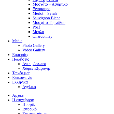
Μοσχάτο – Ασύρτικο
Ξινόμαυρο
Merlot – Syrah
Sauvignon Blanc
Μοσχάτο Τυρνάβου
Ροζέ
Μερλό
Chardonnay
Media
Photo Gallery
Video Gallery
Εμπειρίες
Πωλήσεις
Αντιπρόσωποι
Χώρες Εξαγωγής
Τα νέα μας
Επικοινωνία
Ελληνικα
Αγγλικα
Αρχική
Η επιχείρηση
Προφίλ
Ιστορικό
Εγκαταστάσεις