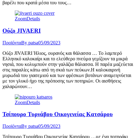
βαρέλι που κρατά μέσα του τους…
Zoom
Details
Ούζο JIVAERI
Προϊόντα
By
patsa
05/09/2023
Ούζο JIVAERI Ήλιος, ουρανός και θάλασσα … Το λαμπερό
Ελληνικό καλοκαίρι και το ελεύθερο πνεύμα γεμίζουν τα μικρά
νησιά, που κολυμπούν στην γαλάζια θάλασσα. Η παρέα μαζεύεται
στις παραλίες κάτω από τη σκιά των πεύκων.Η καλοκαιρινή
μυρωδιά του γιασεμιού και των φρέσκων βοτάνων αναμειγνύεται
με τον γλυκό ήχο της πρόποσης των ποτηριών. Οι αισθήσεις
χαλαρώνουν…
Zoom
Details
Τσίπουρο Τυρνάβου Οικογενείας Κατσάρου
Προϊόντα
By
patsa
05/09/2023
Τσίπουρο Τυρνάβου Οικογενείας Κατσάρου …με ένα ποτηράκι