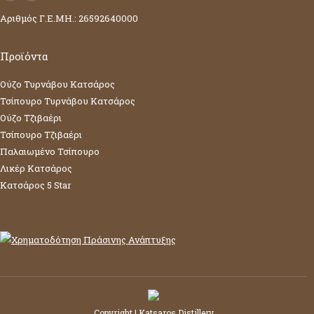
Facebook
YouTube
Αριθμός Γ.Ε.ΜΗ.: 26592640000
page
page
opens
opens
in
in
Προϊόντα
new
new
Ούζο Τυρνάβου Κατσάρος
window
window
Τσίπουρο Τυρνάβου Κατσάρος
Ούζο Τζιβαέρι
Τσίπουρο Τζιβαέρι
Παλαιωμένο Τσίπουρο
Λικέρ Κατσάρος
Κατσάρος 5 Star
Copyright | Katsaros Distillery