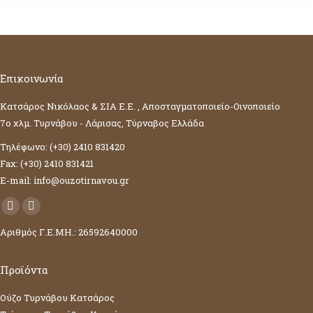
Επικοινωνία
Κατσάρος Νικόλαος & ΣΙΑ Ε.Ε. , Αποσταγματοποιείο-Οινοποιείο
7ο χλμ. Τυρνάβου - Λάρισας, Τύρναβος Ελλάδα
Τηλέφωνο: (+30) 2410 831420
Fax: (+30) 2410 831421
E-mail: info@ouzotirnavou.gr
Facebook
YouTube
Αριθμός Γ.Ε.ΜΗ.: 26592640000
page
page
opens
opens
in
in
Προϊόντα
new
new
Ούζο Τυρνάβου Κατσάρος
window
window