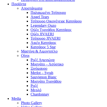
Προϊόντα
Αποστάγματα
Παλαιωμένο Τσίπουρο
Angel Tears
Τσίπουρο Οικογένειας Κατσάρου
Legendary Ouzo
Ούζο Τυρνάβου Κατσάρος
Ούζο JIVAERI
Τσίπουρο JIVAERI
Λικέρ Κατσάρος
Κατσάρος 5 Star
Μαστίχα & Λιμοντσέλο
Οίνοι
Ροζέ Λημνιώνα
Μοσχάτο – Ασύρτικο
Ξινόμαυρο
Merlot – Syrah
Sauvignon Blanc
Μοσχάτο Τυρνάβου
Ροζέ
Μερλό
Chardonnay
Media
Photo Gallery