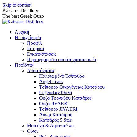
Skip to content
Katsaros Distillery
The best Greek Ouzo
Αρχική
Η επιχείρηση
Προφίλ
Ιστορικό
Εγκαταστάσεις
Περιήγηση στο αποσταγματοποιείο
Προϊόντα
Αποστάγματα
Παλαιωμένο Τσίπουρο
Angel Tears
Τσίπουρο Οικογένειας Κατσάρου
Legendary Ouzo
Ούζο Τυρνάβου Κατσάρος
Ούζο JIVAERI
Τσίπουρο JIVAERI
Λικέρ Κατσάρος
Κατσάρος 5 Star
Μαστίχα & Λιμοντσέλο
Οίνοι
Ροζέ Λημνιώνα