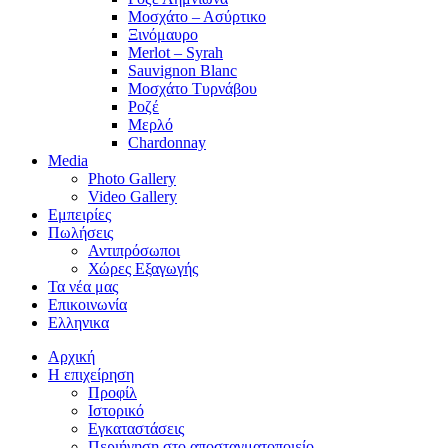
Μοσχάτο – Ασύρτικο
Ξινόμαυρο
Merlot – Syrah
Sauvignon Blanc
Μοσχάτο Τυρνάβου
Ροζέ
Μερλό
Chardonnay
Media
Photo Gallery
Video Gallery
Εμπειρίες
Πωλήσεις
Αντιπρόσωποι
Χώρες Εξαγωγής
Τα νέα μας
Επικοινωνία
Ελληνικα
Αρχική
Η επιχείρηση
Προφίλ
Ιστορικό
Εγκαταστάσεις
Περιήγηση στο αποσταγματοποιείο