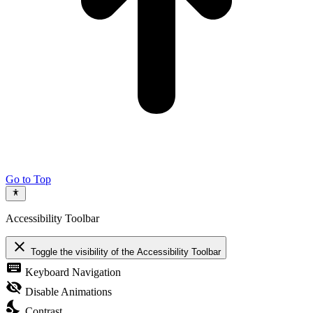
Go to Top
Accessibility Toolbar
close
Toggle the visibility of the Accessibility Toolbar
keyboard
Keyboard Navigation
visibility_off
Disable Animations
nights_stay
Contrast