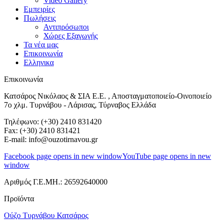
Video Gallery
Εμπειρίες
Πωλήσεις
Αντιπρόσωποι
Χώρες Εξαγωγής
Τα νέα μας
Επικοινωνία
Ελληνικα
Επικοινωνία
Κατσάρος Νικόλαος & ΣΙΑ Ε.Ε. , Αποσταγματοποιείο-Οινοποιείο
7ο χλμ. Τυρνάβου - Λάρισας, Τύρναβος Ελλάδα
Τηλέφωνο: (+30) 2410 831420
Fax: (+30) 2410 831421
E-mail: info@ouzotirnavou.gr
Facebook page opens in new window
YouTube page opens in new
window
Αριθμός Γ.Ε.ΜΗ.: 26592640000
Προϊόντα
Ούζο Τυρνάβου Κατσάρος